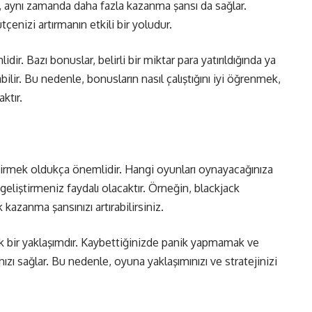
 aynı zamanda daha fazla kazanma şansı da sağlar.
enizi artırmanın etkili bir yoludur.
ir. Bazı bonuslar, belirli bir miktar para yatırıldığında ya
abilir. Bu nedenle, bonusların nasıl çalıştığını iyi öğrenmek,
ktır.
tirmek oldukça önemlidir. Hangi oyunları oynayacağınıza
 geliştirmeniz faydalı olacaktır. Örneğin, blackjack
kazanma şansınızı artırabilirsiniz.
ik bir yaklaşımdır. Kaybettiğinizde panik yapmamak ve
ızı sağlar. Bu nedenle, oyuna yaklaşımınızı ve stratejinizi