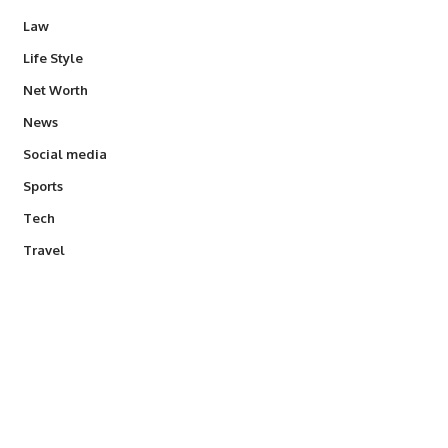
Law
Life Style
Net Worth
News
Social media
Sports
Tech
Travel