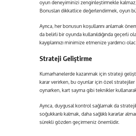
oyun deneyiminizi zenginleştirmekle kalmaz,
Bonusları dikkatlice değerlendirmek, oyun bütç
Ayrıca, her bonusun koşullarını anlamak önemlid
da belirli bir oyunda kullanıldığında geçerli ol
kayıplarınızı minimize etmenize yardımcı olaca
Strateji Geliştirme
Kumarhanelerde kazanmak için strateji geliş
karar verirken, bu oyunlar için özel stratejiler
oynarken, kart sayma gibi teknikler kullanarak 
Ayrıca, duygusal kontrol sağlamak da stratej
soğukkanlı kalmak, daha sağlıklı kararlar alman
sürekli gözden geçirmeniz önemlidir.