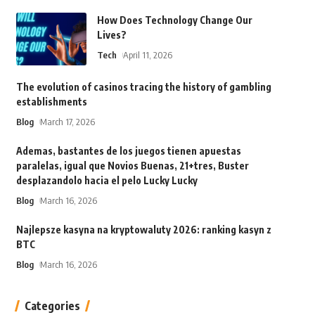
How Does Technology Change Our
Lives?
Tech
April 11, 2026
The evolution of casinos tracing the history of gambling
establishments
Blog
March 17, 2026
Ademas, bastantes de los juegos tienen apuestas
paralelas, igual que Novios Buenas, 21+tres, Buster
desplazandolo hacia el pelo Lucky Lucky
Blog
March 16, 2026
Najlepsze kasyna na kryptowaluty 2026: ranking kasyn z
BTC
Blog
March 16, 2026
Categories