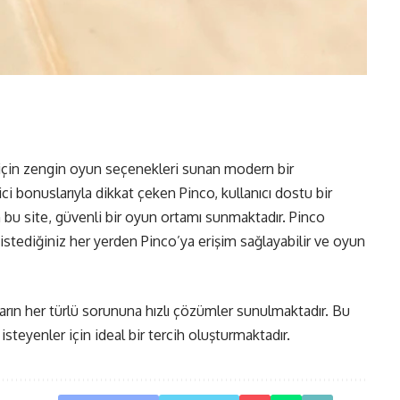
 için zengin oyun seçenekleri sunan modern bir
i bonuslarıyla dikkat çeken Pinco, kullanıcı dostu bir
n bu site, güvenli bir oyun ortamı sunmaktadır.
Pinco
stediğiniz her yerden Pinco’ya erişim sağlayabilir ve oyun
ıların her türlü sorununa hızlı çözümler sunulmaktadır. Bu
steyenler için ideal bir tercih oluşturmaktadır.