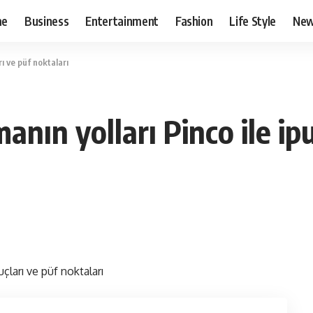
me
Business
Entertainment
Fashion
Life Style
Ne
ı ve püf noktaları
n yolları Pinco ile ipuç
ları ve püf noktaları