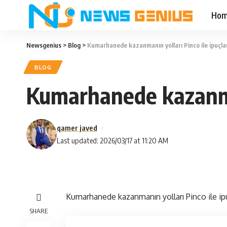
Ho
Newsgenius
>
Blog
>
Kumarhanede kazanmanın yolları Pinco ile ipuçlar
BLOG
Kumarhanede kazanmanı
qamer javed
Last updated: 2026/03/17 at 11:20 AM
Kumarhanede kazanmanın yolları Pinco ile ipuç
SHARE