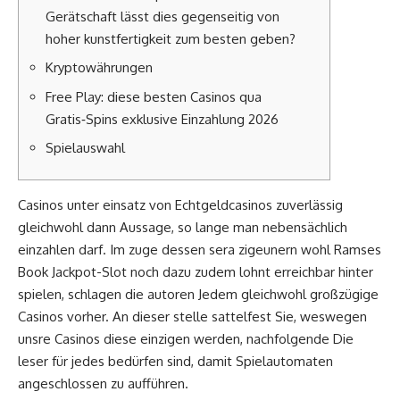
Gerätschaft lässt dies gegenseitig von
hoher kunstfertigkeit zum besten geben?
Kryptowährungen
Free Play: diese besten Casinos qua
Gratis‑Spins exklusive Einzahlung 2026
Spielauswahl
Casinos unter einsatz von Echtgeldcasinos zuverlässig
gleichwohl dann Aussage, so lange man nebensächlich
einzahlen darf. Im zuge dessen sera zigeunern wohl
Ramses
Book Jackpot-Slot
noch dazu zudem lohnt erreichbar hinter
spielen, schlagen die autoren Jedem gleichwohl großzügige
Casinos vorher.
An dieser stelle sattelfest Sie, weswegen
unsre Casinos diese einzigen werden, nachfolgende Die
leser für jedes bedürfen sind, damit Spielautomaten
angeschlossen zu aufführen.