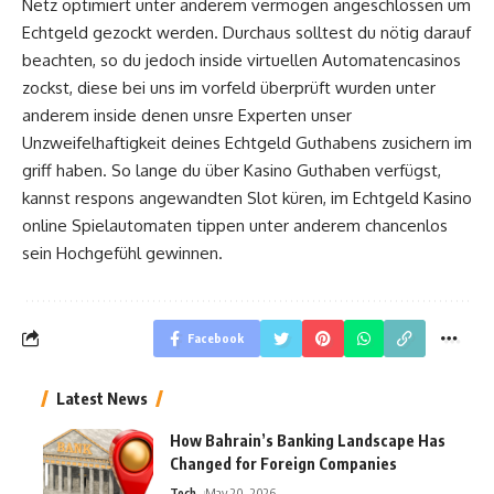
Netz optimiert unter anderem vermögen angeschlossen um
Echtgeld gezockt werden. Durchaus solltest du nötig darauf
beachten, so du jedoch inside virtuellen Automatencasinos
zockst, diese bei uns im vorfeld überprüft wurden unter
anderem inside denen unsre Experten unser
Unzweifelhaftigkeit deines Echtgeld Guthabens zusichern im
griff haben. So lange du über Kasino Guthaben verfügst,
kannst respons angewandten Slot küren, im Echtgeld Kasino
online Spielautomaten tippen unter anderem chancenlos
sein Hochgefühl gewinnen.
Facebook
Latest News
How Bahrain’s Banking Landscape Has
Changed for Foreign Companies
Tech
May 20, 2026