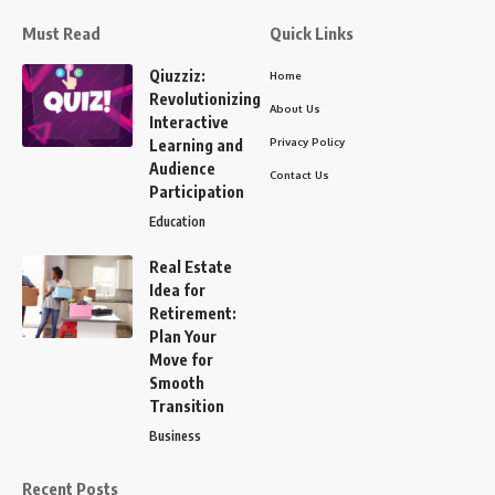
Must Read
Quick Links
Qiuzziz:
Home
Revolutionizing
About Us
Interactive
Privacy Policy
Learning and
Audience
Contact Us
Participation
Education
Real Estate
Idea for
Retirement:
Plan Your
Move for
Smooth
Transition
Business
Recent Posts