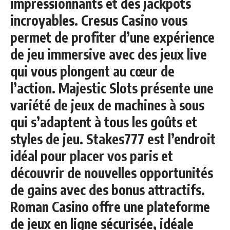
impressionnants et des jackpots
incroyables.
Cresus Casino
vous
permet de profiter d’une expérience
de jeu immersive avec des jeux live
qui vous plongent au cœur de
l’action.
Majestic Slots
présente une
variété de jeux de machines à sous
qui s’adaptent à tous les goûts et
styles de jeu.
Stakes777
est l’endroit
idéal pour placer vos paris et
découvrir de nouvelles opportunités
de gains avec des bonus attractifs.
Roman Casino
offre une plateforme
de jeux en ligne sécurisée, idéale