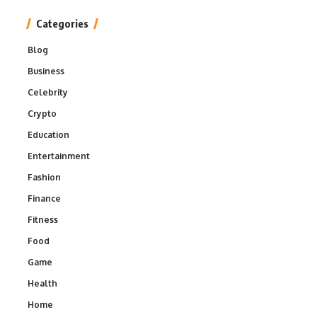
Categories
Blog
Business
Celebrity
Crypto
Education
Entertainment
Fashion
Finance
Fitness
Food
Game
Health
Home