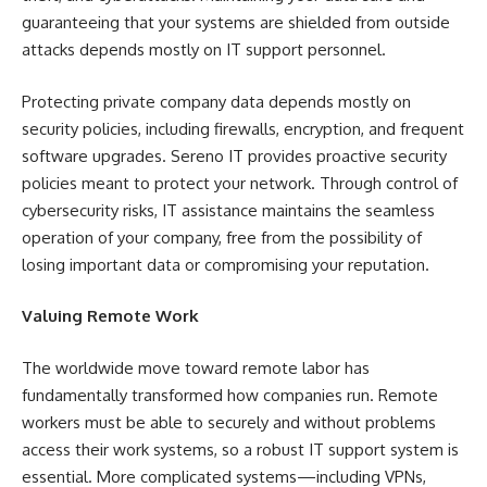
guaranteeing that your systems are shielded from outside
attacks depends mostly on IT support personnel.
Protecting private company data depends mostly on
security policies, including firewalls, encryption, and frequent
software upgrades. Sereno IT provides proactive security
policies meant to protect your network. Through control of
cybersecurity risks, IT assistance maintains the seamless
operation of your company, free from the possibility of
losing important data or compromising your reputation.
Valuing Remote Work
The worldwide move toward remote labor has
fundamentally transformed how companies run. Remote
workers must be able to securely and without problems
access their work systems, so a robust IT support system is
essential. More complicated systems—including VPNs,