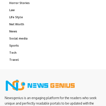
Horror Stories
Law
Life Style
Net Worth
News
Social media
Sports
Tech
Travel
Newsgenius is an engaging platform for the readers who seek
unique and perfectly readable portals to be updated with the