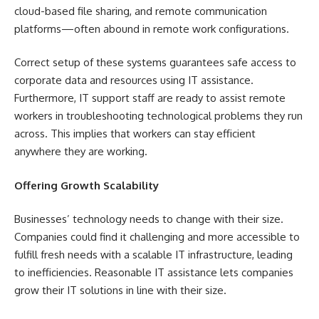
cloud-based file sharing, and remote communication
platforms—often abound in remote work configurations.
Correct setup of these systems guarantees safe access to
corporate data and resources using IT assistance.
Furthermore, IT support staff are ready to assist remote
workers in troubleshooting technological problems they run
across. This implies that workers can stay efficient
anywhere they are working.
Offering Growth Scalability
Businesses’ technology needs to change with their size.
Companies could find it challenging and more accessible to
fulfill fresh needs with a scalable IT infrastructure, leading
to inefficiencies. Reasonable IT assistance lets companies
grow their IT solutions in line with their size.