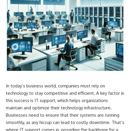
In today’s business world, companies must rely on
technology to stay competitive and efficient. A key factor in
this success is IT support, which helps organizations
maintain and optimize their technology infrastructure.
Businesses need to ensure that their systems are running
smoothly, as any hiccup can lead to costly downtime. That’s
where IT support comes in, providing the backbone for a