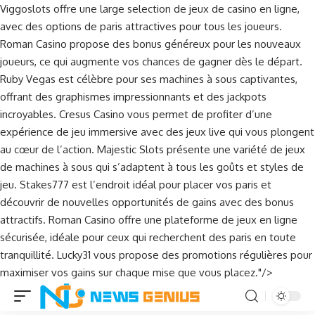
Viggoslots offre une large selection de jeux de casino en ligne,
avec des options de paris attractives pour tous les joueurs.
Roman Casino
propose des bonus généreux pour les nouveaux
joueurs, ce qui augmente vos chances de gagner dès le départ.
Ruby Vegas
est célèbre pour ses machines à sous captivantes,
offrant des graphismes impressionnants et des jackpots
incroyables.
Cresus Casino
vous permet de profiter d’une
expérience de jeu immersive avec des jeux live qui vous plongent
au cœur de l’action.
Majestic Slots
présente une variété de jeux
de machines à sous qui s’adaptent à tous les goûts et styles de
jeu.
Stakes777
est l’endroit idéal pour placer vos paris et
découvrir de nouvelles opportunités de gains avec des bonus
attractifs.
Roman Casino
offre une plateforme de jeux en ligne
sécurisée, idéale pour ceux qui recherchent des paris en toute
tranquillité.
Lucky31
vous propose des promotions régulières pour
maximiser vos gains sur chaque mise que vous placez."/>